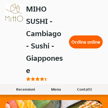
Passa
MIHO
al
contenuto
SUSHI -
principale
Cambiago
Ordina online
- Sushi -
Giappones
e
Recensioni
Menu
Contatti